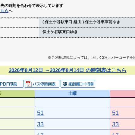
行先の時刻を合わせて表示しています
こちら
へ
( 保土ケ谷駅東口 経由 ) 保土ケ谷車庫前ゆき
保土ケ谷駅東口ゆき
※ご利用環境によっては、正しく2次元バーコードを
2026年8月12日 ～2026年8月14日 の時刻表はこちら
日
土曜
51
51
33
33