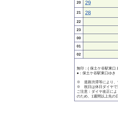
29
20
28
21
22
23
00
01
02
無印：( 保土ケ谷駅東口 
●：保土ケ谷駅東口ゆき
※ 道路渋滞等により、
※ 祝日は休日ダイヤで
ご注意：ダイヤ改正によ
のため、1週間以上先の