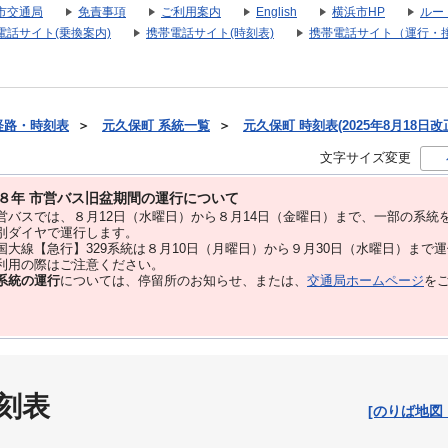
市交通局
免責事項
ご利用案内
English
横浜市HP
ルー
電話サイト(乗換案内)
携帯電話サイト(時刻表)
携帯電話サイト（運行・
経路・時刻表
＞
元久保町 系統一覧
＞
元久保町 時刻表(2025年8月18日改
文字サイズ変更
８年 市営バス旧盆期間の運行について
バスでは、８⽉12⽇（水曜日）から８⽉14⽇（金曜日）まで、⼀部の系統
別ダイヤで運⾏します。
大線【急行】329系統は８月10日（月曜日）から９月30日（水曜日）まで
用の際はご注意ください。
系統の運行
については、停留所のお知らせ、または、
交通局ホームページ
を
刻表
[のりば地図