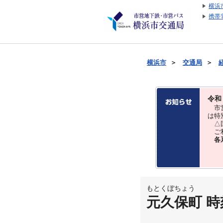
横浜
携帯
横浜市
＞
交通局
＞
令和
市営
は特
△国
ご利
各
もとくぼちょう
元久保町 時