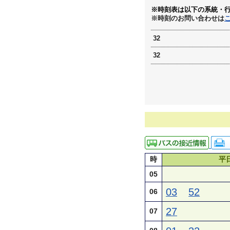
※時刻表は以下の系統・
※時刻のお問い合わせは
32
32
時
平
05
03
52
06
27
07