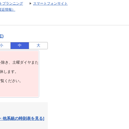
トプランニング
スマートフォンサイト
接近情報）
正)
小
中
大
を除き、⼟曜ダイヤまた
運休します。
ご覧ください。
・他系統の時刻表を見る]