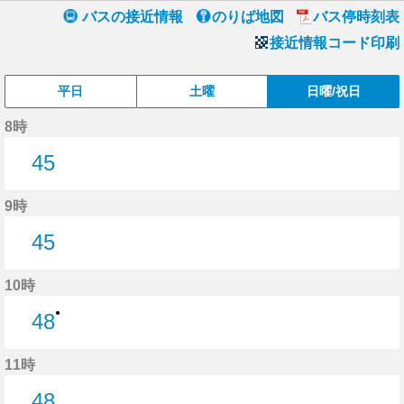
バスの接近情報
のりば地図
バス停時刻表
接近情報コード印刷
平日
土曜
日曜/祝日
8時
45
45分はつ
9時
45
45分はつ
10時
●
48
48分はつ
11時
48