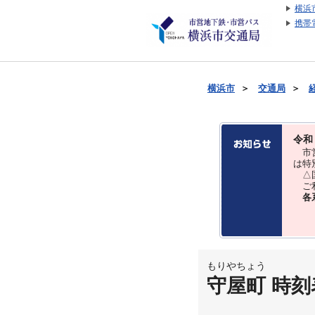
横浜
携帯
横浜市
＞
交通局
＞
令和
市営
は特
△国
ご利
各
もりやちょう
守屋町 時刻