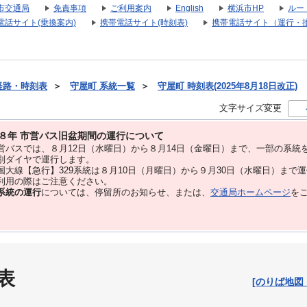
市交通局
免責事項
ご利用案内
English
横浜市HP
ルー
電話サイト(乗換案内)
携帯電話サイト(時刻表)
携帯電話サイト（運行・
経路・時刻表
＞
守屋町 系統一覧
＞
守屋町 時刻表(2025年8月18日改正)
文字サイズ変更
８年 市営バス旧盆期間の運行について
バスでは、８⽉12⽇（水曜日）から８⽉14⽇（金曜日）まで、⼀部の系統
別ダイヤで運⾏します。
大線【急行】329系統は８月10日（月曜日）から９月30日（水曜日）まで
用の際はご注意ください。
系統の運行
については、停留所のお知らせ、または、
交通局ホームページ
を
表
[のりば地図