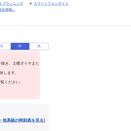
トプランニング
スマートフォンサイト
接近情報）
小
中
大
を除き、⼟曜ダイヤまた
運休します。
ご覧ください。
・他系統の時刻表を見る]