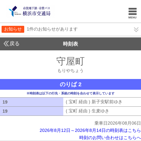
お知らせ
1件のお知らせがあります
戻る
時刻表
守屋町
もりやちょ
もりやちょう
のりば 2
※時刻表は以下の行先・系統の時刻を合わせて表示しています
( 宝町 経由 ) 新子安駅前ゆき
( 宝町 
19
19
( 宝町 経由 ) 生麦ゆき
( 宝町 経由 ) 
19
19
乗車日2026年08月06日
2026年8月12日～2026年8月14日の時刻表はこちら
時刻のお問い合わせはこちらへ