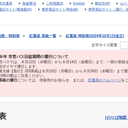
市交通局
免責事項
ご利用案内
English
横浜市HP
ルー
電話サイト(乗換案内)
携帯電話サイト(時刻表)
携帯電話サイト（運行・
経路・時刻表
＞
紅葉坂 系統一覧
＞
紅葉坂 時刻表(2024年10月1日改正)
文字サイズ変更
８年 市営バス旧盆期間の運行について
バスでは、８⽉12⽇（水曜日）から８⽉14⽇（金曜日）まで、⼀部の系統
別ダイヤで運⾏します。
大線【急行】329系統は８月10日（月曜日）から９月30日（水曜日）まで
用の際はご注意ください。
系統の運行
については、停留所のお知らせ、または、
交通局ホームページ
を
表
[のりば地図