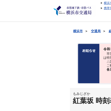
横浜
携帯
横浜市
＞
交通局
＞
令和
市営
は特
△国
ご利
各
もみじざか
紅葉坂 時刻