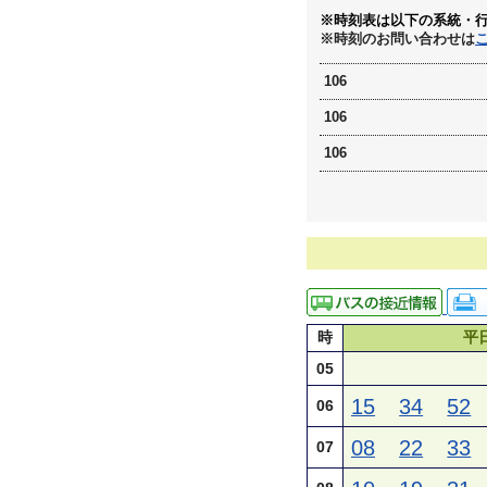
※時刻表は以下の系統・
※時刻のお問い合わせは
106
106
106
時
平
05
15
34
52
06
08
22
33
07