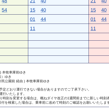
48
21
40
21
40
54
15
40
15
40
01
44
01
44
11
11
 ) 本牧車庫前ゆき
口）ゆき
民公園前 経由 ) 本牧車庫前ゆき
予定どおり運行できない場合がありますのでご了承下さい。
運行いたします。
り時刻を変更する場合は、概ねダイヤ改正の1週間前までに新しい時刻
日付を検索した場合は、乗車前に改めて時刻のご確認をお願いいたしま