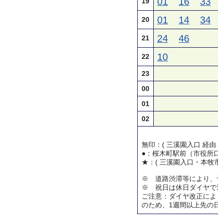
01
16
33
19
01
14
34
20
24
46
21
10
22
23
00
01
02
無印：( 三溪園入口 経由
●：桜木町駅前（市役所
★：( 三溪園入口・本牧市
※ 道路渋滞等により、
※ 祝日は休日ダイヤで
ご注意：ダイヤ改正によ
のため、1週間以上先の