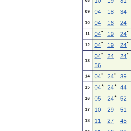
10
19
31
08
04
18
34
09
04
16
24
10
●
●
04
19
24
11
●
●
04
19
24
12
●
●
04
24
24
13
56
●
●
04
24
39
14
★
★
04
24
44
15
★
05
24
52
16
10
29
51
17
11
27
45
18