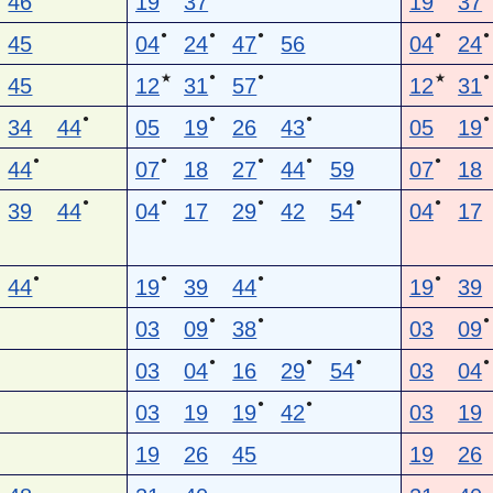
46
19
37
19
37
●
●
●
●
●
45
04
24
47
56
04
24
●
●
●
★
★
45
12
31
57
12
31
●
●
●
●
34
44
05
19
26
43
05
19
●
●
●
●
●
44
07
18
27
44
59
07
18
●
●
●
●
●
39
44
04
17
29
42
54
04
17
●
●
●
●
44
19
39
44
19
39
●
●
●
03
09
38
03
09
●
●
●
●
03
04
16
29
54
03
04
●
●
03
19
19
42
03
19
19
26
45
19
26