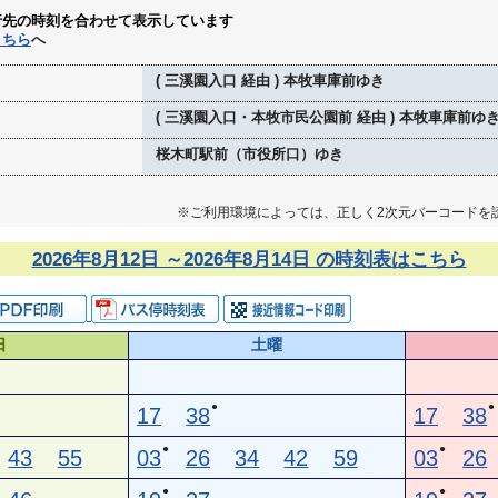
行先の時刻を合わせて表示しています
こちら
へ
( 三溪園入口 経由 ) 本牧車庫前ゆき
( 三溪園入口・本牧市民公園前 経由 ) 本牧車庫前ゆ
桜木町駅前（市役所口）ゆき
※ご利用環境によっては、正しく2次元バーコードを
2026年8月12日 ～2026年8月14日 の時刻表はこちら
日
土曜
●
●
17
38
17
38
●
●
43
55
03
26
34
42
59
03
26
●
●