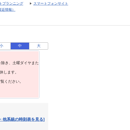
トプランニング
スマートフォンサイト
接近情報）
小
中
大
を除き、⼟曜ダイヤまた
運休します。
ご覧ください。
・他系統の時刻表を見る]