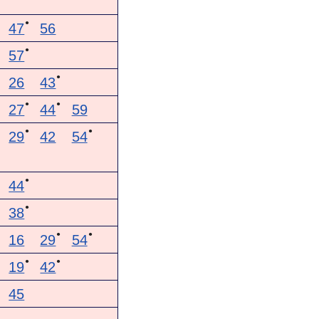
●
47
56
●
57
●
26
43
●
●
27
44
59
●
●
29
42
54
●
44
●
38
●
●
16
29
54
●
●
19
42
45