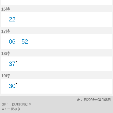
37分はつ
16時
22
22分はつ
17時
06
52
6分はつ
52分はつ
18時
●
37
37分はつ
19時
●
30
30分はつ
出力日2026年08月08日
無印：鶴見駅前ゆき
●：生麦ゆき