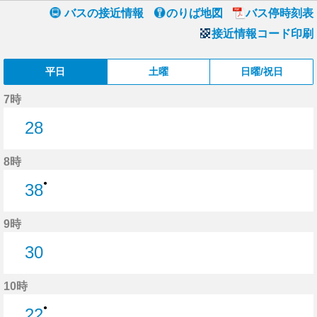
バスの接近情報
のりば地図
バス停時刻表
接近情報コード印刷
平日
土曜
日曜/祝日
7時
28
28分はつ
8時
●
38
38分はつ
9時
30
30分はつ
10時
●
22