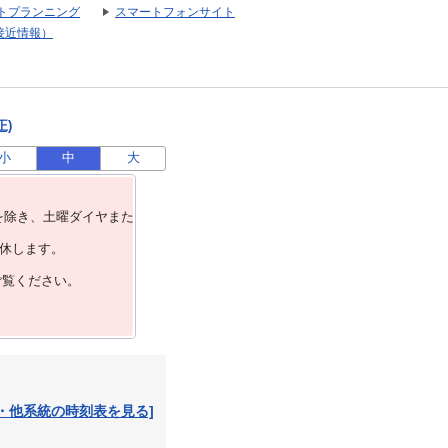
トプランニング
スマートフォンサイト
接近情報）
正)
小
中
大
を除き、⼟曜ダイヤまた
運休します。
ご覧ください。
・他系統の時刻表を見る]