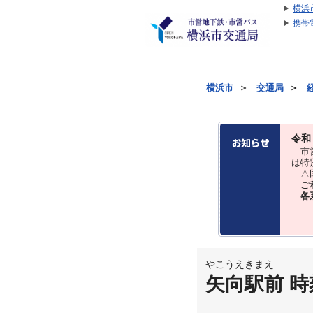
横浜
携帯
横浜市
＞
交通局
＞
令和
市営
は特
△国
ご利
各
やこうえきまえ
矢向駅前 時