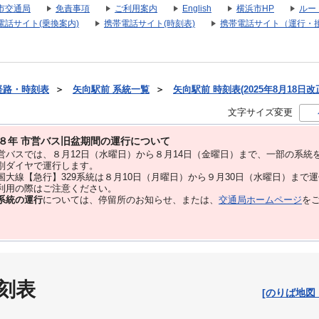
市交通局
免責事項
ご利用案内
English
横浜市HP
ルー
電話サイト(乗換案内)
携帯電話サイト(時刻表)
携帯電話サイト（運行・
経路・時刻表
＞
矢向駅前 系統一覧
＞
矢向駅前 時刻表(2025年8月18日改
文字サイズ変更
８年 市営バス旧盆期間の運行について
バスでは、８⽉12⽇（水曜日）から８⽉14⽇（金曜日）まで、⼀部の系統
別ダイヤで運⾏します。
大線【急行】329系統は８月10日（月曜日）から９月30日（水曜日）まで
用の際はご注意ください。
系統の運行
については、停留所のお知らせ、または、
交通局ホームページ
を
刻表
[のりば地図