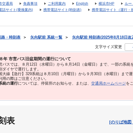
市交通局
免責事項
ご利用案内
English
横浜市HP
ルー
電話サイト(乗換案内)
携帯電話サイト(時刻表)
携帯電話サイト（運行・
経路・時刻表
＞
矢向駅前 系統一覧
＞
矢向駅前 時刻表(2025年8月18日改
文字サイズ変更
８年 市営バス旧盆期間の運行について
バスでは、８⽉12⽇（水曜日）から８⽉14⽇（金曜日）まで、⼀部の系統
別ダイヤで運⾏します。
大線【急行】329系統は８月10日（月曜日）から９月30日（水曜日）まで
用の際はご注意ください。
系統の運行
については、停留所のお知らせ、または、
交通局ホームページ
を
刻表
[のりば地図