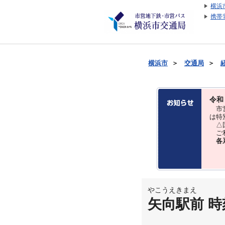
横浜
携帯
横浜市
＞
交通局
＞
令和
市営
は特
△国
ご利
各
やこうえきまえ
矢向駅前 時