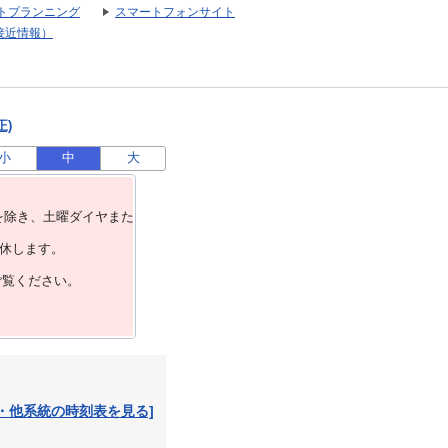
トプランニング
スマートフォンサイト
接近情報）
正)
小
中
大
を除き、⼟曜ダイヤまた
運休します。
ご覧ください。
・他系統の時刻表を見る]