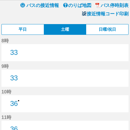
バスの接近情報
のりば地図
バス停時刻表
接近情報コード印刷
平日
土曜
日曜/祝日
8時
33
33分はつ
9時
33
33分はつ
10時
●
36
36分はつ
11時
36