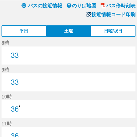
バスの接近情報
のりば地図
バス停時刻表
接近情報コード印刷
平日
土曜
日曜/祝日
8時
33
33分はつ
9時
33
33分はつ
10時
●
36
36分はつ
11時
36