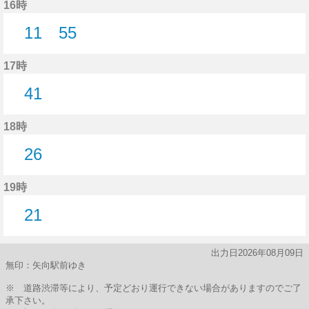
16時
11
55
11分はつ
55分はつ
17時
41
41分はつ
18時
26
26分はつ
19時
21
21分はつ
出力日2026年08月09日
無印：矢向駅前ゆき
※ 道路渋滞等により、予定どおり運行できない場合がありますのでご了
承下さい。