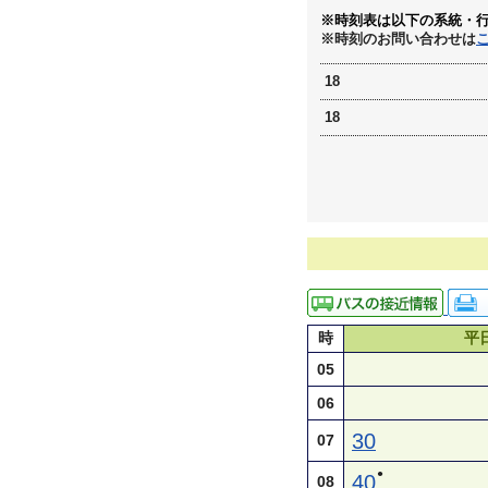
※時刻表は以下の系統・
※時刻のお問い合わせは
18
18
時
平
05
06
30
07
●
40
08