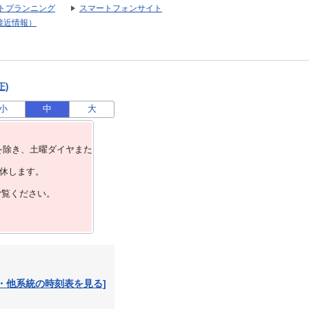
トプランニング
スマートフォンサイト
接近情報）
正)
小
中
大
を除き、⼟曜ダイヤまた
運休します。
ご覧ください。
・他系統の時刻表を見る]