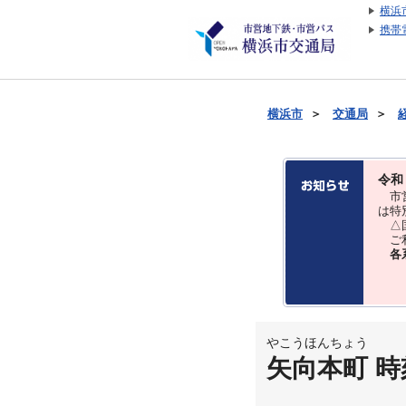
横浜
携帯
横浜市
＞
交通局
＞
令和
市営
は特
△国
ご利
各
やこうほんちょう
矢向本町 時