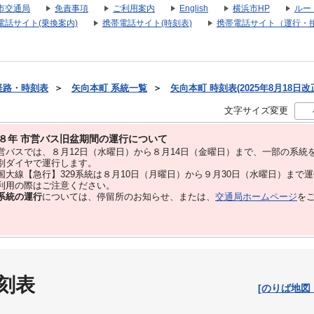
市交通局
免責事項
ご利用案内
English
横浜市HP
ルー
電話サイト(乗換案内)
携帯電話サイト(時刻表)
携帯電話サイト（運行・
経路・時刻表
＞
矢向本町 系統一覧
＞
矢向本町 時刻表(2025年8月18日改
文字サイズ変更
８年 市営バス旧盆期間の運行について
バスでは、８⽉12⽇（水曜日）から８⽉14⽇（金曜日）まで、⼀部の系統
別ダイヤで運⾏します。
大線【急行】329系統は８月10日（月曜日）から９月30日（水曜日）まで
用の際はご注意ください。
系統の運行
については、停留所のお知らせ、または、
交通局ホームページ
を
刻表
[のりば地図