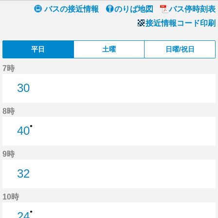
バスの接近情報
のりば地図
バス停時刻表
接近情報コード印刷
平日
土曜
日曜/祝日
7時
30
30分はつ
8時
●
40
40分はつ
9時
32
32分はつ
10時
●
24