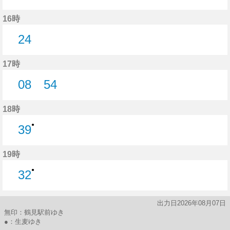
39分はつ
16時
24
24分はつ
17時
08
54
8分はつ
54分はつ
18時
●
39
39分はつ
19時
●
32
32分はつ
出力日2026年08月07日
無印：鶴見駅前ゆき
●：生麦ゆき