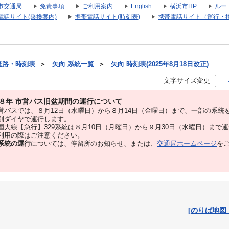
市交通局
免責事項
ご利用案内
English
横浜市HP
ルー
電話サイト(乗換案内)
携帯電話サイト(時刻表)
携帯電話サイト（運行・
経路・時刻表
＞
矢向 系統一覧
＞
矢向 時刻表(2025年8月18日改正)
文字サイズ変更
８年 市営バス旧盆期間の運行について
バスでは、８⽉12⽇（水曜日）から８⽉14⽇（金曜日）まで、⼀部の系統
別ダイヤで運⾏します。
大線【急行】329系統は８月10日（月曜日）から９月30日（水曜日）まで
用の際はご注意ください。
系統の運行
については、停留所のお知らせ、または、
交通局ホームページ
を
[のりば地図