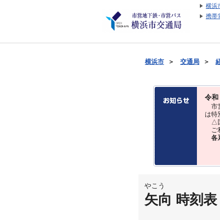
横浜
携帯
横浜市
＞
交通局
＞
令和
市営
は特
△国
ご利
各
やこう
矢向 時刻表