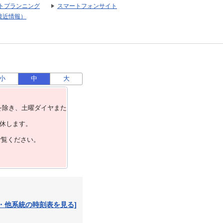
トプランニング
スマートフォンサイト
接近情報）
小
中
大
を除き、⼟曜ダイヤまた
運休します。
ご覧ください。
・他系統の時刻表を見る]