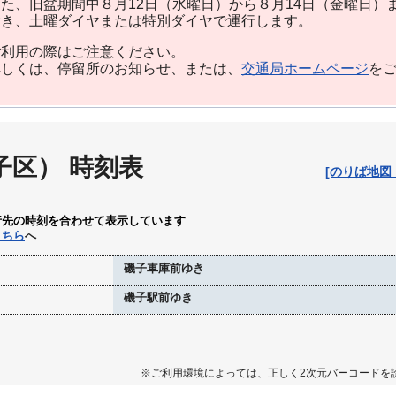
た、旧盆期間中８月12日（水曜日）から８月14日（金曜日）
除き、土曜ダイヤまたは特別ダイヤで運行します。
利用の際はご注意ください。
しくは、停留所のお知らせ、または、
交通局ホームページ
を
子区） 時刻表
[のりば地図
行先の時刻を合わせて表示しています
こちら
へ
磯子車庫前ゆき
磯子駅前ゆき
※ご利用環境によっては、正しく2次元バーコードを