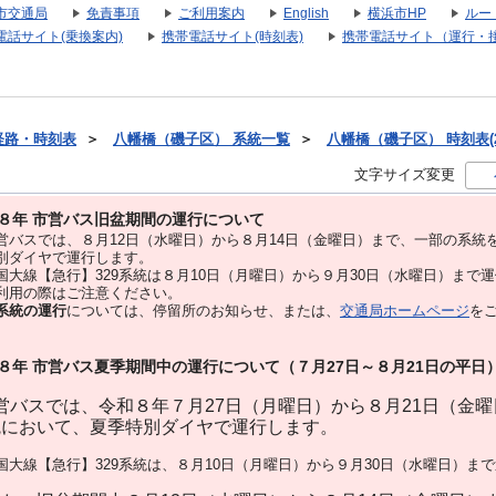
市交通局
免責事項
ご利用案内
English
横浜市HP
ルー
電話サイト(乗換案内)
携帯電話サイト(時刻表)
携帯電話サイト（運行・
経路・時刻表
＞
八幡橋（磯子区） 系統一覧
＞
八幡橋（磯子区） 時刻表(2
文字サイズ変更
８年 市営バス旧盆期間の運行について
バスでは、８⽉12⽇（水曜日）から８⽉14⽇（金曜日）まで、⼀部の系統
別ダイヤで運⾏します。
大線【急行】329系統は８月10日（月曜日）から９月30日（水曜日）まで
用の際はご注意ください。
系統の運行
については、停留所のお知らせ、または、
交通局ホームページ
を
８年 市営バス夏季期間中の運行について（７月27日～８月21日の平日
バスでは、令和８年７月27日（月曜日）から８月21日（金
統において、夏季特別ダイヤで運行します。
大線【急行】329系統は、８月10日（月曜日）から９月30日（水曜日）ま