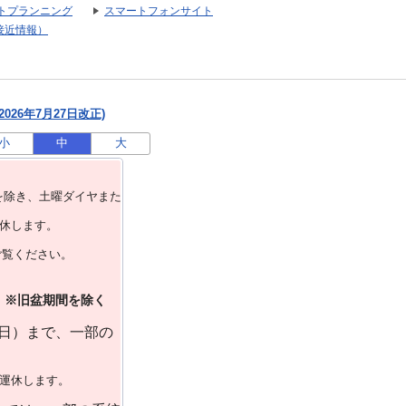
トプランニング
スマートフォンサイト
接近情報）
026年7月27日改正)
小
中
大
を除き、⼟曜ダイヤまた
運休します。
ご覧ください。
）※旧盆期間を除く
曜日）まで、一部の
で運休します。