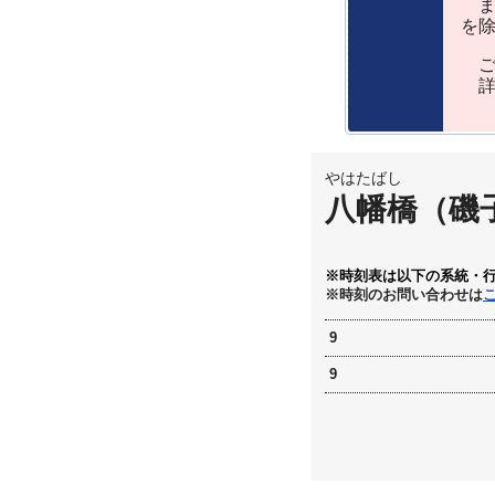
ま
を
ご
詳
やはたばし
八幡橋（磯
※時刻表は以下の系統・
※時刻のお問い合わせは
9
9