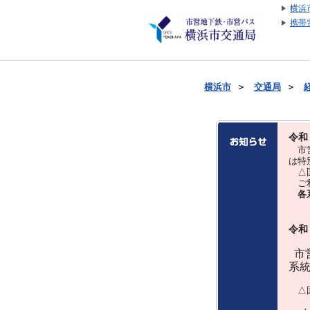
横浜
携帯
横浜市
＞
交通局
＞
令和
市営
は特
△国
ご利
各
令和
市営
系
△国