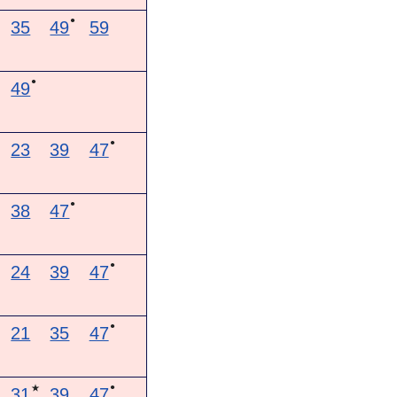
●
35
49
59
●
49
●
23
39
47
●
38
47
●
24
39
47
●
21
35
47
●
★
31
39
47