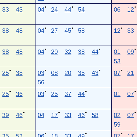
●
●
●
33
43
04
24
44
54
06
12
●
●
●
38
48
04
27
45
58
12
33
●
●
●
38
48
04
20
32
38
44
01
09
53
●
●
●
●
25
38
03
08
20
35
43
07
21
56
●
●
●
●
25
36
03
25
37
44
01
07
●
●
●
●
39
46
04
17
33
46
58
02
07
59
●
●
●
35
53
06
18
33
49
07
17