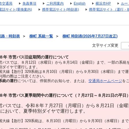
市交通局
免責事項
ご利用案内
English
横浜市HP
ルー
電話サイト(乗換案内)
携帯電話サイト(時刻表)
携帯電話サイト（運行・
経路・時刻表
＞
柳町 系統一覧
＞
柳町 時刻表(2026年7月27日改正)
文字サイズ変更
８年 市営バス旧盆期間の運行について
バスでは、８⽉12⽇（水曜日）から８⽉14⽇（金曜日）まで、⼀部の系統
別ダイヤで運⾏します。
大線【急行】329系統は８月10日（月曜日）から９月30日（水曜日）まで
用の際はご注意ください。
系統の運行
については、停留所のお知らせ、または、
交通局ホームページ
を
８年 市営バス夏季期間中の運行について（７月27日～８月21日の平日
バスでは、令和８年７月27日（月曜日）から８月21日（金
統において、夏季特別ダイヤで運行します。
大線【急行】329系統は、８月10日（月曜日）から９月30日（水曜日）ま