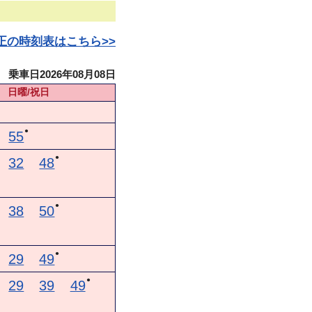
日改正の時刻表はこちら>>
乗車日2026年08月08日
日曜/祝日
●
55
●
32
48
●
38
50
●
29
49
●
29
39
49