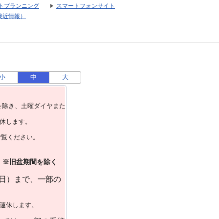
トプランニング
スマートフォンサイト
接近情報）
小
中
大
を除き、⼟曜ダイヤまた
運休します。
ご覧ください。
）※旧盆期間を除く
曜日）まで、一部の
で運休します。