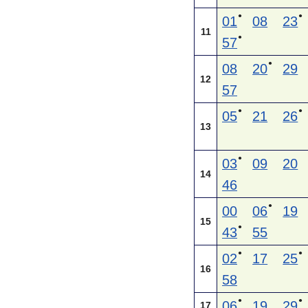
●
●
01
08
23
11
●
57
●
08
20
29
12
57
●
●
05
21
26
13
●
03
09
20
14
46
●
00
06
19
15
●
43
55
●
●
02
17
25
16
58
●
●
06
19
29
17