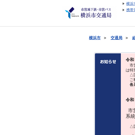
横浜
携帯
横浜市
＞
交通局
＞
令和
市営
は特
△国
ご利
各
令和
市営
系
△国