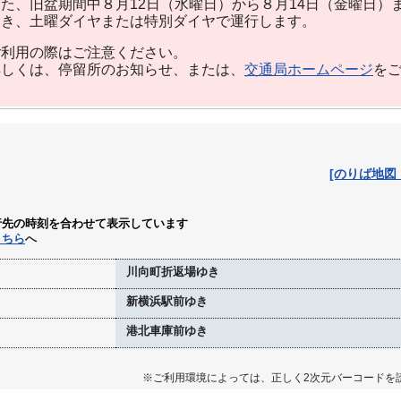
た、旧盆期間中８月12日（水曜日）から８月14日（金曜日）
除き、土曜ダイヤまたは特別ダイヤで運行します。
利用の際はご注意ください。
しくは、停留所のお知らせ、または、
交通局ホームページ
を
[のりば地図
行先の時刻を合わせて表示しています
こちら
へ
川向町折返場ゆき
新横浜駅前ゆき
港北車庫前ゆき
※ご利用環境によっては、正しく2次元バーコードを