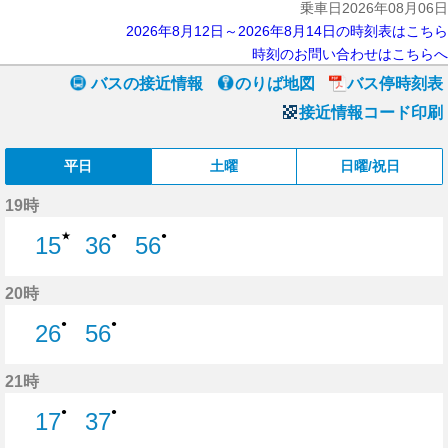
乗車日2026年08月06日
2026年8月12日～2026年8月14日の時刻表はこちら
時刻のお問い合わせはこちらへ
バスの接近情報
のりば地図
バス停時刻表
接近情報コード印刷
平日
土曜
日曜/祝日
19時
★
●
●
15
36
56
15分はつ
36分はつ
56分はつ
20時
●
●
26
56
26分はつ
56分はつ
21時
●
●
17
37