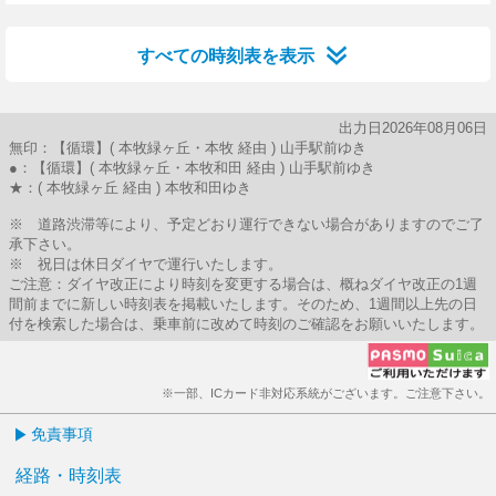
17分はつ
37分はつ
すべての時刻表を表示
出力日2026年08月06日
無印：【循環】( 本牧緑ヶ丘・本牧 経由 ) 山手駅前ゆき
●：【循環】( 本牧緑ヶ丘・本牧和田 経由 ) 山手駅前ゆき
★：( 本牧緑ヶ丘 経由 ) 本牧和田ゆき
※ 道路渋滞等により、予定どおり運行できない場合がありますのでご了
承下さい。
※ 祝日は休日ダイヤで運行いたします。
ご注意：ダイヤ改正により時刻を変更する場合は、概ねダイヤ改正の1週
間前までに新しい時刻表を掲載いたします。そのため、1週間以上先の日
付を検索した場合は、乗車前に改めて時刻のご確認をお願いいたします。
※一部、ICカード非対応系統がございます。ご注意下さい。
免責事項
経路・時刻表