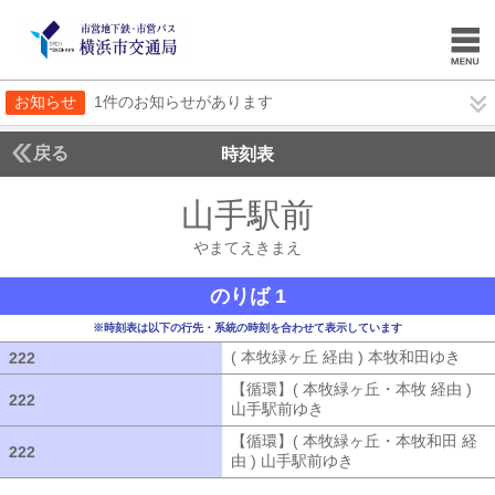
お知らせ
1件のお知らせがあります
戻る
時刻表
山手駅前
やまてえき
やまてえきまえ
のりば 1
※時刻表は以下の行先・系統の時刻を合わせて表示しています
( 本牧緑ヶ丘 経由 ) 本牧和田ゆき
( 
222
222
【循環】( 本牧緑ヶ丘・本牧 経由 )
222
222
山手駅前ゆき
【循環】( 本牧緑ヶ丘・本
【循環】( 本牧緑ヶ丘・本牧和田 経
222
222
由 ) 山手駅前ゆき
【循環】( 本牧緑ヶ