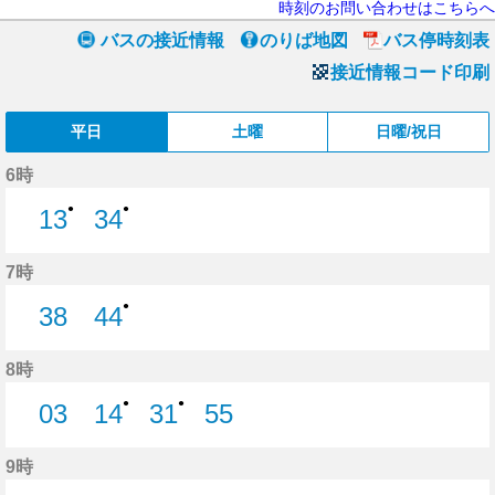
時刻のお問い合わせはこちらへ
バスの接近情報
のりば地図
バス停時刻表
接近情報コード印刷
平日
土曜
日曜/祝日
6時
●
●
13
34
13分はつ
34分はつ
7時
●
38
44
38分はつ
44分はつ
8時
●
●
03
14
31
55
3分はつ
14分はつ
31分はつ
55分はつ
9時