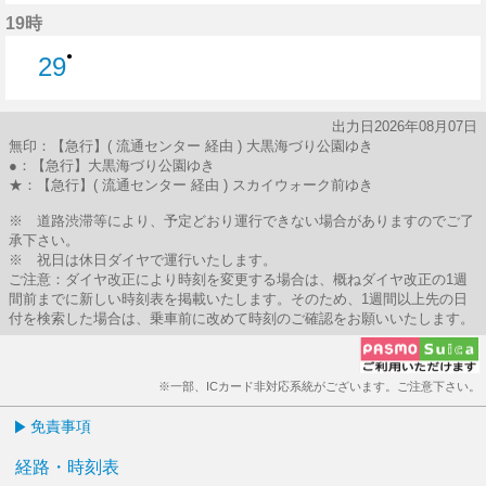
49分はつ
19時
●
29
29分はつ
出力日2026年08月07日
無印：【急行】( 流通センター 経由 ) 大黒海づり公園ゆき
●：【急行】大黒海づり公園ゆき
★：【急行】( 流通センター 経由 ) スカイウォーク前ゆき
※ 道路渋滞等により、予定どおり運行できない場合がありますのでご了
承下さい。
※ 祝日は休日ダイヤで運行いたします。
ご注意：ダイヤ改正により時刻を変更する場合は、概ねダイヤ改正の1週
間前までに新しい時刻表を掲載いたします。そのため、1週間以上先の日
付を検索した場合は、乗車前に改めて時刻のご確認をお願いいたします。
※一部、ICカード非対応系統がございます。ご注意下さい。
免責事項
経路・時刻表