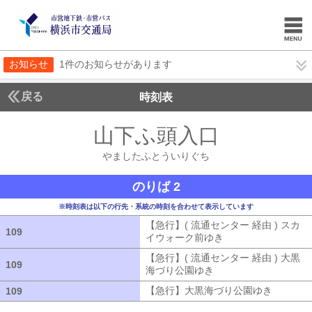
お知らせ
1件のお知らせがあります
戻る
時刻表
山下ふ頭入口
やました
やましたふとういりぐち
のりば 2
※時刻表は以下の行先・系統の時刻を合わせて表示しています
【急行】( 流通センター 経由 ) スカ
109
109
イウォーク前ゆき
【急行】( 流通セン
【急行】( 流通センター 経由 ) 大黒
109
109
海づり公園ゆき
【急行】( 流通センタ
【急行】大黒海づり公園ゆき
【急行】
109
109