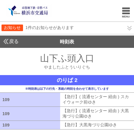
お知らせ
1件のお知らせがあります
戻る
時刻表
山下ふ頭入口
やました
やましたふとういりぐち
のりば 2
※時刻表は以下の行先・系統の時刻を合わせて表示しています
【急行】( 流通センター 経由 ) スカ
109
109
イウォーク前ゆき
【急行】( 流通セン
【急行】( 流通センター 経由 ) 大黒
109
109
海づり公園ゆき
【急行】( 流通センタ
【急行】大黒海づり公園ゆき
【急行】
109
109