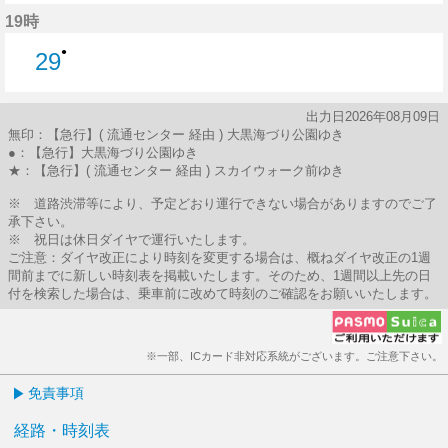
49分はつ
19時
●
29
29分はつ
出力日2026年08月09日
無印：【急行】( 流通センター 経由 ) 大黒海づり公園ゆき
●：【急行】大黒海づり公園ゆき
★：【急行】( 流通センター 経由 ) スカイウォーク前ゆき
※ 道路渋滞等により、予定どおり運行できない場合がありますのでご了
承下さい。
※ 祝日は休日ダイヤで運行いたします。
ご注意：ダイヤ改正により時刻を変更する場合は、概ねダイヤ改正の1週
間前までに新しい時刻表を掲載いたします。そのため、1週間以上先の日
付を検索した場合は、乗車前に改めて時刻のご確認をお願いいたします。
※一部、ICカード非対応系統がございます。ご注意下さい。
免責事項
経路・時刻表