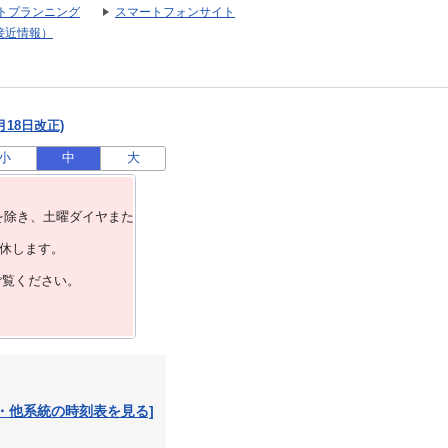
トプランニング
スマートフォンサイト
接近情報）
月18日改正)
小
中
大
を除き、⼟曜ダイヤまた
運休します。
ご覧ください。
・他系統の時刻表を見る]