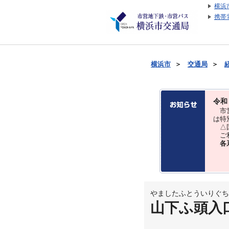
横浜
携帯
横浜市
＞
交通局
＞
令和
市営
は特
△国
ご利
各
やましたふとういりぐち
山下ふ頭入