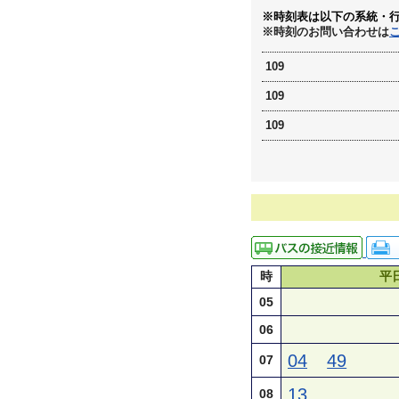
※時刻表は以下の系統・
※時刻のお問い合わせは
109
109
109
時
平
05
06
04
49
07
13
08