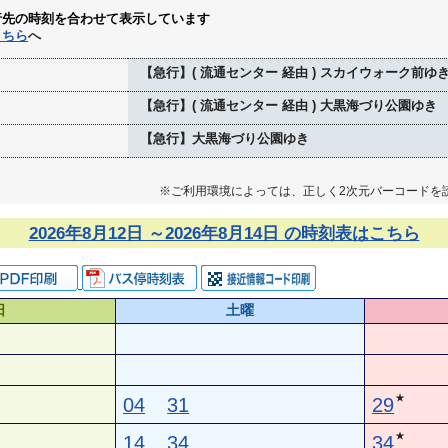
行先の時刻を合わせて表示しています
こちら
へ
【急行】( 流通センター 経由 ) スカイウォーク前ゆ
【急行】( 流通センター 経由 ) 大黒海づり公園ゆき
【急行】大黒海づり公園ゆき
※ご利用環境によっては、正しく2次元バーコードを
2026年8月12日 ～2026年8月14日 の時刻表はこちら
日
土曜
★
04
31
29
★
14
34
34