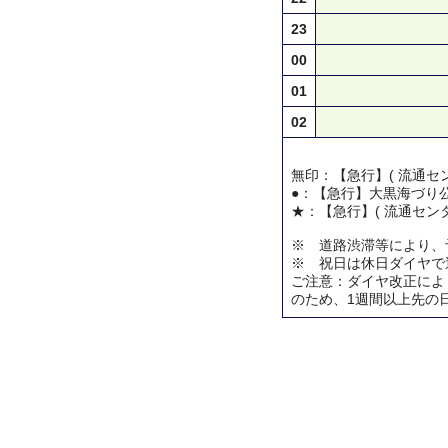
23
00
01
02
無印：【急行】( 流通セン
●：【急行】大黒海づり
★：【急行】( 流通センタ
※ 道路渋滞等により、
※ 祝日は休日ダイヤで
ご注意：ダイヤ改正によ
のため、1週間以上先の