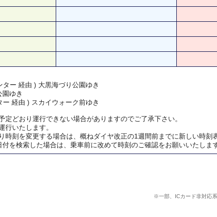
ター 経由 ) 大黒海づり公園ゆき
公園ゆき
ー 経由 ) スカイウォーク前ゆき
予定どおり運行できない場合がありますのでご了承下さい。
運行いたします。
り時刻を変更する場合は、概ねダイヤ改正の1週間前までに新しい時刻
日付を検索した場合は、乗車前に改めて時刻のご確認をお願いいたしま
※一部、ICカード非対応