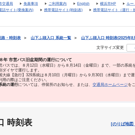
市交通局
免責事項
ご利用案内
English
横浜市HP
ルー
電話サイト(乗換案内)
携帯電話サイト(時刻表)
携帯電話サイト（運行・
経路・時刻表
＞
山下ふ頭入口 系統一覧
＞
山下ふ頭入口 時刻表(2025年8
文字サイズ変更
８年 市営バス旧盆期間の運行について
バスでは、８⽉12⽇（水曜日）から８⽉14⽇（金曜日）まで、⼀部の系統
別ダイヤで運⾏します。
大線【急行】329系統は８月10日（月曜日）から９月30日（水曜日）まで
用の際はご注意ください。
系統の運行
については、停留所のお知らせ、または、
交通局ホームページ
を
口 時刻表
[のりば地図