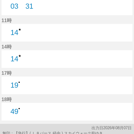
03
31
3分はつ
31分はつ
11時
★
14
14分はつ
14時
★
14
14分はつ
17時
●
19
19分はつ
18時
●
49
49分はつ
出力日2026年08月07日
無印：【急行】( Ｌ８バース 経由 ) スカイウォーク前ゆき