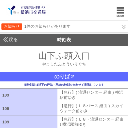
お知らせ
1件のお知らせがあります
戻る
時刻表
山下ふ頭入口
やました
やましたふとういりぐち
のりば 2
※時刻表は以下の行先・系統の時刻を合わせて表示しています
【急行】( 流通センター 経由 ) 横浜
109
109
駅前ゆき
【急行】( 流通センター 経由
【急行】( Ｌ８バース 経由 ) スカイ
109
109
ウォーク前ゆき
【急行】( Ｌ８バース
【急行】( Ｌ８・流通センター 経由
109
109
) 横浜駅前ゆき
【急行】( Ｌ８・流通セ