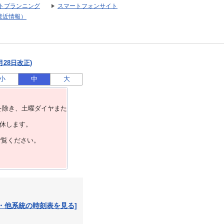
トプランニング
スマートフォンサイト
接近情報）
月28日改正)
小
中
大
を除き、⼟曜ダイヤまた
運休します。
ご覧ください。
・他系統の時刻表を見る]