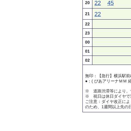
22
45
20
22
21
22
23
00
01
02
無印：【急行】横浜駅前
●：( ぴあアリーナＭＭ 
※ 道路渋滞等により、
※ 祝日は休日ダイヤで
ご注意：ダイヤ改正によ
のため、1週間以上先の