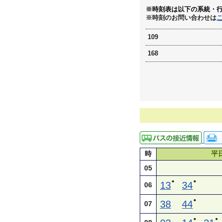
※時刻表は以下の系統・
※時刻のお問い合わせは
109
168
時
平
05
●
●
13
34
06
●
38
44
07
●
●