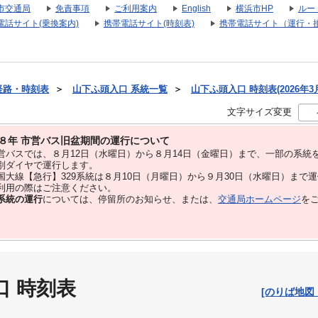
市交通局
免責事項
ご利用案内
English
横浜市HP
ルー
電話サイト(乗換案内)
携帯電話サイト(時刻表)
携帯電話サイト（運行・
経路・時刻表
＞
山下ふ頭入口 系統一覧
＞
山下ふ頭入口 時刻表(2026年3
文字サイズ変更
８年 市営バス旧盆期間の運行について
バスでは、８⽉12⽇（水曜日）から８⽉14⽇（金曜日）まで、⼀部の系統
別ダイヤで運⾏します。
大線【急行】329系統は８月10日（月曜日）から９月30日（水曜日）まで
用の際はご注意ください。
系統の運行
については、停留所のお知らせ、または、
交通局ホームページ
を
口 時刻表
[のりば地図