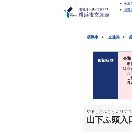
横浜
携帯
横浜市
＞
交通局
＞
令和
市営
は特
△国
ご利
各
やましたふとういりぐち
山下ふ頭入