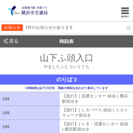
お知らせ
1件のお知らせがあります
戻る
時刻表
山下ふ頭入口
やました
やましたふとういりぐち
のりば 2
※時刻表は以下の行先・系統の時刻を合わせて表示しています
【急行】( 流通センター 経由 ) 横浜
109
109
駅前ゆき
【急行】( 流通センター 経由
【急行】( Ｌ８バース 経由 ) スカイ
109
109
ウォーク前ゆき
【急行】( Ｌ８バース
【急行】( Ｌ８・流通センター 経由
109
109
) 横浜駅前ゆき
【急行】( Ｌ８・流通セ