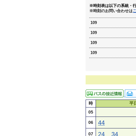
※時刻表は以下の系統・
※時刻のお問い合わせは
109
109
109
109
時
平
05
44
06
24
34
07