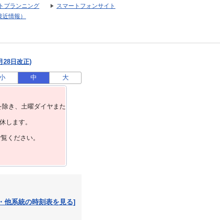
トプランニング
スマートフォンサイト
接近情報）
月28日改正)
小
中
大
を除き、⼟曜ダイヤまた
運休します。
ご覧ください。
・他系統の時刻表を見る]