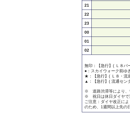
21
22
23
00
01
02
無印：【急行】( Ｌ８バー
●：スカイウォーク前ゆ
★：【急行】( Ｌ８・流通
▲：【急行】( 流通センタ
※ 道路渋滞等により、
※ 祝日は休日ダイヤで
ご注意：ダイヤ改正によ
のため、1週間以上先の