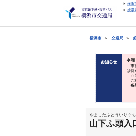
横浜
携帯
横浜市
＞
交通局
＞
令和
市営
は特
△国
ご利
各
やましたふとういりぐち
山下ふ頭入