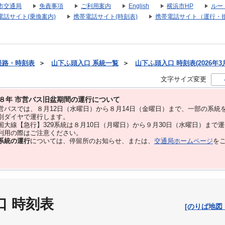
市交通局
免責事項
ご利用案内
English
横浜市HP
ルー
電話サイト(乗換案内)
携帯電話サイト(時刻表)
携帯電話サイト（運行・
経路・時刻表
＞
山下ふ頭入口 系統一覧
＞
山下ふ頭入口 時刻表(2026年3
文字サイズ変更
８年 市営バス旧盆期間の運行について
バスでは、８⽉12⽇（水曜日）から８⽉14⽇（金曜日）まで、⼀部の系統
別ダイヤで運⾏します。
大線【急行】329系統は８月10日（月曜日）から９月30日（水曜日）まで
用の際はご注意ください。
系統の運行
については、停留所のお知らせ、または、
交通局ホームページ
を
口 時刻表
[のりば地図