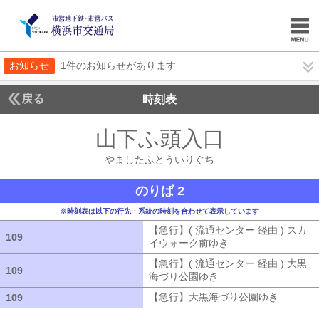
お知らせ
1件のお知らせがあります
戻る
時刻表
山下ふ頭入口
やました
やましたふとういりぐち
のりば 2
※時刻表は以下の行先・系統の時刻を合わせて表示しています
【急行】( 流通センター 経由 ) スカ
109
109
イウォーク前ゆき
【急行】( 流通セン
【急行】( 流通センター 経由 ) 大黒
109
109
海づり公園ゆき
【急行】( 流通センタ
【急行】大黒海づり公園ゆき
【急行】
109
109