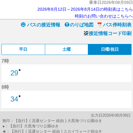
乗車日2026年08月09日
2026年8月12日～2026年8月14日の時刻表はこちら
時刻のお問い合わせはこちらへ
バスの接近情報
のりば地図
バス停時刻表
接近情報コード印刷
平日
土曜
日曜/祝日
7時
★
29
29分はつ
8時
★
34
34分はつ
出力日2026年08月09日
無印：【急行】( 流通センター 経由 ) 大黒海づり公園ゆき
●：【急行】大黒海づり公園ゆき
★：【急行】( 流通センター 経由 ) スカイウォーク前ゆき