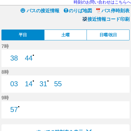
時刻のお問い合わせはこちらへ
バスの接近情報
のりば地図
バス停時刻表
接近情報コード印刷
平日
土曜
日曜/祝日
7時
●
38
44
38分はつ
44分はつ
8時
●
●
03
14
31
55
3分はつ
14分はつ
31分はつ
55分はつ
9時
●
57
57分はつ