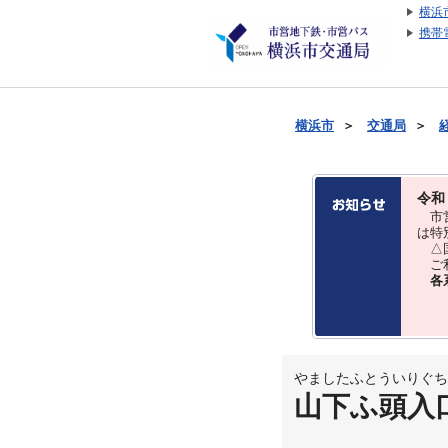
横浜
携帯
横浜市
＞
交通局
＞
令和
市営
は特
△国
ご利
各
やましたふとういりぐち
山下ふ頭入