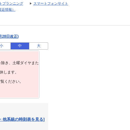
トプランニング
スマートフォンサイト
接近情報）
月28日改正)
小
中
大
を除き、⼟曜ダイヤまた
運休します。
ご覧ください。
・他系統の時刻表を見る]