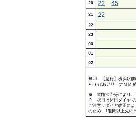
22
45
20
22
21
22
23
00
01
02
無印：【急行】横浜駅前
●：( ぴあアリーナＭＭ 
※ 道路渋滞等により、
※ 祝日は休日ダイヤで
ご注意：ダイヤ改正によ
のため、1週間以上先の