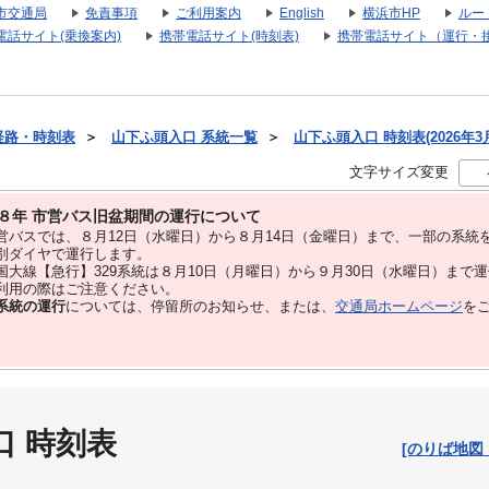
市交通局
免責事項
ご利用案内
English
横浜市HP
ルー
電話サイト(乗換案内)
携帯電話サイト(時刻表)
携帯電話サイト（運行・
経路・時刻表
＞
山下ふ頭入口 系統一覧
＞
山下ふ頭入口 時刻表(2026年3
文字サイズ変更
８年 市営バス旧盆期間の運行について
バスでは、８⽉12⽇（水曜日）から８⽉14⽇（金曜日）まで、⼀部の系統
別ダイヤで運⾏します。
大線【急行】329系統は８月10日（月曜日）から９月30日（水曜日）まで
用の際はご注意ください。
系統の運行
については、停留所のお知らせ、または、
交通局ホームページ
を
口 時刻表
[のりば地図