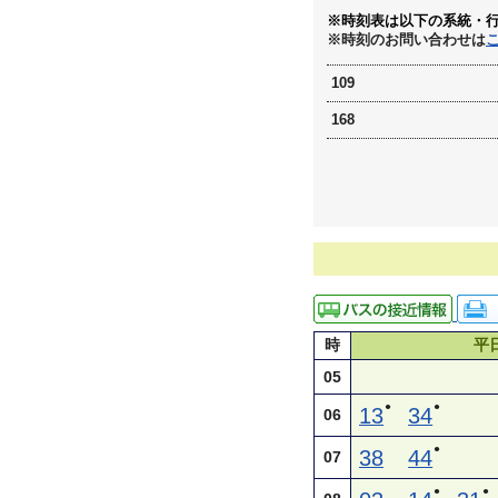
※時刻表は以下の系統・
※時刻のお問い合わせは
109
168
時
平
05
●
●
13
34
06
●
38
44
07
●
●