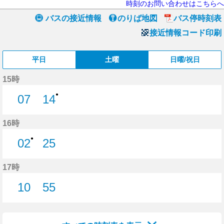
時刻のお問い合わせはこちらへ
バスの接近情報
のりば地図
バス停時刻表
接近情報コード印刷
平日
土曜
日曜/祝日
15時
●
07
14
7分はつ
14分はつ
16時
●
02
25
2分はつ
25分はつ
17時
10
55
10分はつ
55分はつ