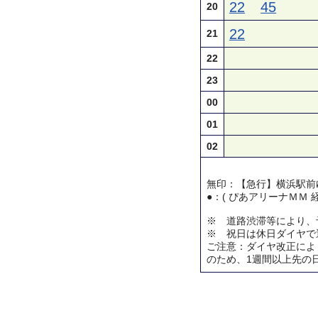
22
45
20
22
21
22
23
00
01
02
無印：【急行】横浜駅前
●：( ぴあアリーナＭＭ 
※ 道路渋滞等により、
※ 祝日は休日ダイヤで
ご注意：ダイヤ改正によ
のため、1週間以上先の