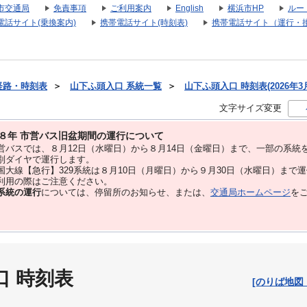
市交通局
免責事項
ご利用案内
English
横浜市HP
ルー
電話サイト(乗換案内)
携帯電話サイト(時刻表)
携帯電話サイト（運行・
経路・時刻表
＞
山下ふ頭入口 系統一覧
＞
山下ふ頭入口 時刻表(2026年3
文字サイズ変更
８年 市営バス旧盆期間の運行について
バスでは、８⽉12⽇（水曜日）から８⽉14⽇（金曜日）まで、⼀部の系統
別ダイヤで運⾏します。
大線【急行】329系統は８月10日（月曜日）から９月30日（水曜日）まで
用の際はご注意ください。
系統の運行
については、停留所のお知らせ、または、
交通局ホームページ
を
口 時刻表
[のりば地図