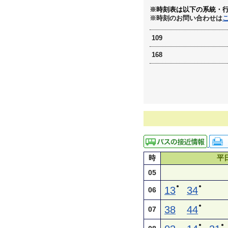
※時刻表は以下の系統・
※時刻のお問い合わせは
109
168
時
平
05
●
●
13
34
06
●
38
44
07
●
●