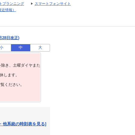
トプランニング
スマートフォンサイト
接近情報）
月28日改正)
小
中
大
を除き、⼟曜ダイヤまた
運休します。
ご覧ください。
・他系統の時刻表を見る]