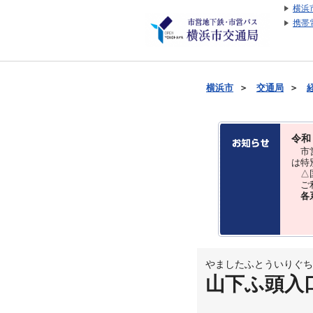
横浜
携帯
横浜市
＞
交通局
＞
令和
市営
は特
△国
ご利
各
やましたふとういりぐち
山下ふ頭入