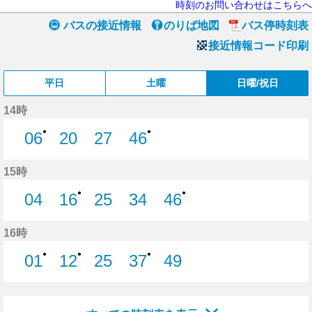
時刻のお問い合わせはこちらへ
バスの接近情報
のりば地図
バス停時刻表
接近情報コード印刷
平日
土曜
日曜/祝日
14時
●
●
06
20
27
46
6分はつ
20分はつ
27分はつ
46分はつ
15時
●
●
04
16
25
34
46
4分はつ
16分はつ
25分はつ
34分はつ
46分はつ
16時
●
●
●
01
12
25
37
49
1分はつ
12分はつ
25分はつ
37分はつ
49分はつ