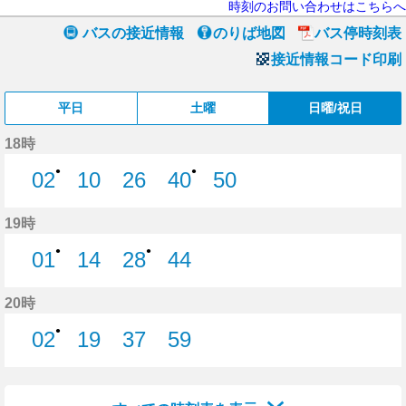
時刻のお問い合わせはこちらへ
バスの接近情報
のりば地図
バス停時刻表
接近情報コード印刷
平日
土曜
日曜/祝日
18時
●
●
02
10
26
40
50
2分はつ
10分はつ
26分はつ
40分はつ
50分はつ
19時
●
●
01
14
28
44
1分はつ
14分はつ
28分はつ
44分はつ
20時
●
02
19
37
59
2分はつ
19分はつ
37分はつ
59分はつ