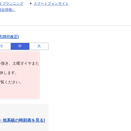
トプランニング
スマートフォンサイト
接近情報）
月28日改正)
小
中
大
を除き、⼟曜ダイヤまた
運休します。
ご覧ください。
・他系統の時刻表を見る]