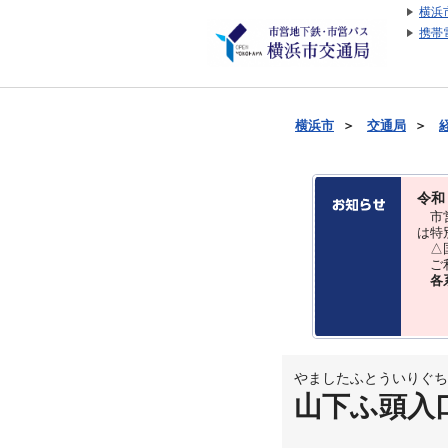
横浜
携帯
横浜市
＞
交通局
＞
令和
市営
は特
△国
ご利
各
やましたふとういりぐち
山下ふ頭入