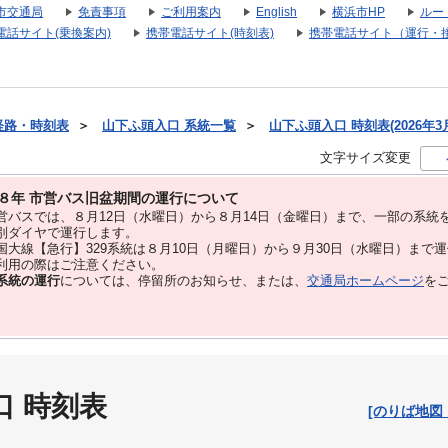
市交通局
免責事項
ご利用案内
English
横浜市HP
ルー
電話サイト(乗換案内)
携帯電話サイト(時刻表)
携帯電話サイト（運行・
経路・時刻表
＞
山下ふ頭入口 系統一覧
＞
山下ふ頭入口 時刻表(2026年3
文字サイズ変更
８年 市営バス旧盆期間の運行について
バスでは、８⽉12⽇（水曜日）から８⽉14⽇（金曜日）まで、⼀部の系統
別ダイヤで運⾏します。
大線【急行】329系統は８月10日（月曜日）から９月30日（水曜日）まで
用の際はご注意ください。
系統の運行
については、停留所のお知らせ、または、
交通局ホームページ
を
口 時刻表
[のりば地図