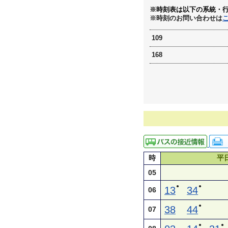
※時刻表は以下の系統・
※時刻のお問い合わせは
109
168
時
平
05
●
●
13
34
06
●
38
44
07
●
●