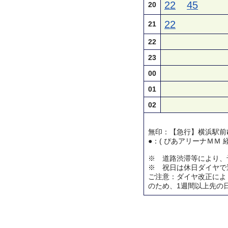
22
45
20
22
21
22
23
00
01
02
無印：【急行】横浜駅前
●：( ぴあアリーナＭＭ 
※ 道路渋滞等により、
※ 祝日は休日ダイヤで
ご注意：ダイヤ改正によ
のため、1週間以上先の