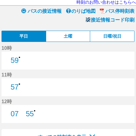
時刻のお問い合わせはこちらへ
バスの接近情報
のりば地図
バス停時刻表
接近情報コード印刷
平日
土曜
日曜/祝日
10時
●
59
59分はつ
11時
●
57
57分はつ
12時
●
07
55
7分はつ
55分はつ