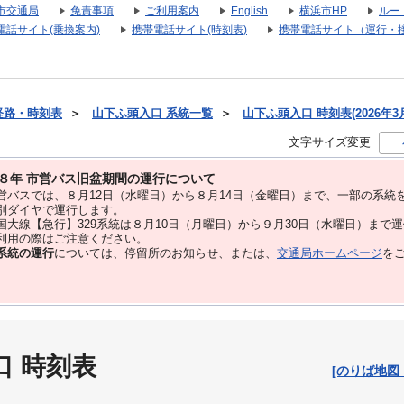
市交通局
免責事項
ご利用案内
English
横浜市HP
ルー
電話サイト(乗換案内)
携帯電話サイト(時刻表)
携帯電話サイト（運行・
経路・時刻表
＞
山下ふ頭入口 系統一覧
＞
山下ふ頭入口 時刻表(2026年3
文字サイズ変更
８年 市営バス旧盆期間の運行について
バスでは、８⽉12⽇（水曜日）から８⽉14⽇（金曜日）まで、⼀部の系統
別ダイヤで運⾏します。
大線【急行】329系統は８月10日（月曜日）から９月30日（水曜日）まで
用の際はご注意ください。
系統の運行
については、停留所のお知らせ、または、
交通局ホームページ
を
口 時刻表
[のりば地図