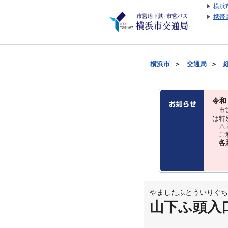
横浜
携帯
横浜市
＞
交通局
＞
令和
市営
は特
△国
ご利
各
やましたふとういりぐち
山下ふ頭入