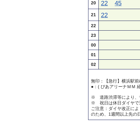
22
45
20
22
21
22
23
00
01
02
無印：【急行】横浜駅前
●：( ぴあアリーナＭＭ 
※ 道路渋滞等により、
※ 祝日は休日ダイヤで
ご注意：ダイヤ改正によ
のため、1週間以上先の