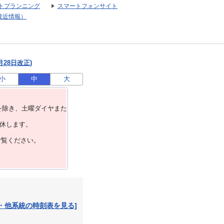
トプランニング
スマートフォンサイト
接近情報）
月28日改正)
小
中
大
を除き、⼟曜ダイヤまた
運休します。
ご覧ください。
・他系統の時刻表を見る]