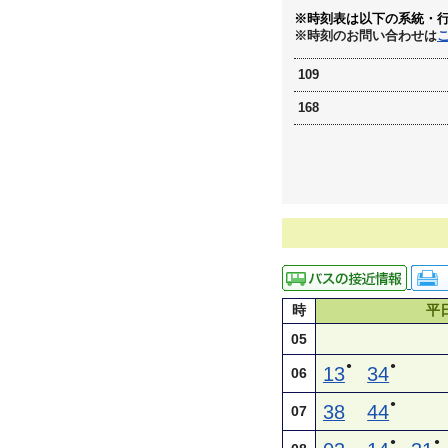
※時刻表は以下の系統・
※時刻のお問い合わせは
109
168
時
平
05
●
●
13
34
06
●
38
44
07
●
●