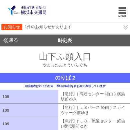
お知らせ
1件のお知らせがあります
戻る
時刻表
山下ふ頭入口
やました
やましたふとういりぐち
のりば 2
※時刻表は以下の行先・系統の時刻を合わせて表示しています
【急行】( 流通センター 経由 ) 横浜
109
109
駅前ゆき
【急行】( 流通センター 経由
【急行】( Ｌ８バース 経由 ) スカイ
109
109
ウォーク前ゆき
【急行】( Ｌ８バース
【急行】( Ｌ８・流通センター 経由
109
109
) 横浜駅前ゆき
【急行】( Ｌ８・流通セ