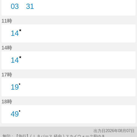
03
31
3分はつ
31分はつ
11時
★
14
14分はつ
14時
★
14
14分はつ
17時
●
19
19分はつ
18時
●
49
49分はつ
出力日2026年08月07日
無印：【急行】( Ｌ８バース 経由 ) スカイウォーク前ゆき