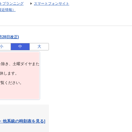
トプランニング
スマートフォンサイト
接近情報）
月28日改正)
小
中
大
を除き、⼟曜ダイヤまた
運休します。
ご覧ください。
・他系統の時刻表を見る]