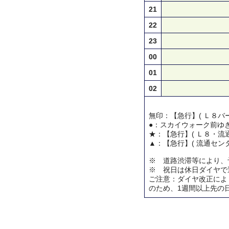
21
22
23
00
01
02
無印：【急行】( Ｌ８バー
●：スカイウォーク前ゆ
★：【急行】( Ｌ８・流通
▲：【急行】( 流通センタ
※ 道路渋滞等により、
※ 祝日は休日ダイヤで
ご注意：ダイヤ改正によ
のため、1週間以上先の