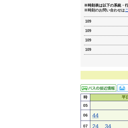
※時刻表は以下の系統・
※時刻のお問い合わせは
109
109
109
109
時
平
05
44
06
24
34
07