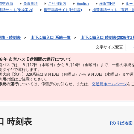
市交通局
免責事項
ご利用案内
English
横浜市HP
ルー
電話サイト(乗換案内)
携帯電話サイト(時刻表)
携帯電話サイト（運行・
経路・時刻表
＞
山下ふ頭入口 系統一覧
＞
山下ふ頭入口 時刻表(2026年3
文字サイズ変更
８年 市営バス旧盆期間の運行について
バスでは、８⽉12⽇（水曜日）から８⽉14⽇（金曜日）まで、⼀部の系統
別ダイヤで運⾏します。
大線【急行】329系統は８月10日（月曜日）から９月30日（水曜日）まで
用の際はご注意ください。
系統の運行
については、停留所のお知らせ、または、
交通局ホームページ
を
口 時刻表
[のりば地図