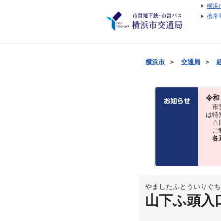
横浜
携帯
横浜市
＞
交通局
＞
令和
市営
は特
△国
ご利
各
やましたふとういりぐち
山下ふ頭入