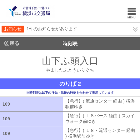
お知らせ
1件のお知らせがあります
戻る
時刻表
山下ふ頭入口
やました
やましたふとういりぐち
のりば 2
※時刻表は以下の行先・系統の時刻を合わせて表示しています
【急行】( 流通センター 経由 ) 横浜
109
109
駅前ゆき
【急行】( 流通センター 経由
【急行】( Ｌ８バース 経由 ) スカイ
109
109
ウォーク前ゆき
【急行】( Ｌ８バース
【急行】( Ｌ８・流通センター 経由
109
109
) 横浜駅前ゆき
【急行】( Ｌ８・流通セ