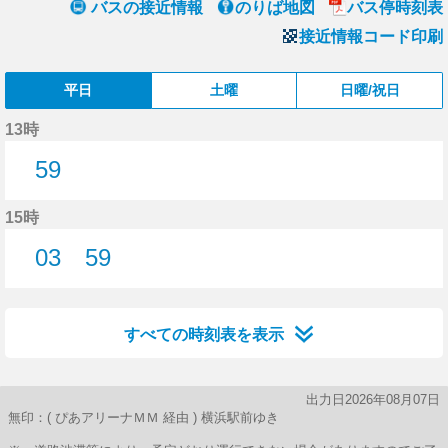
バスの接近情報
のりば地図
バス停時刻表
接近情報コード印刷
平日
土曜
日曜/祝日
13時
59
59分はつ
15時
03
59
3分はつ
59分はつ
すべての時刻表を表示
出力日2026年08月07日
無印：( ぴあアリーナＭＭ 経由 ) 横浜駅前ゆき