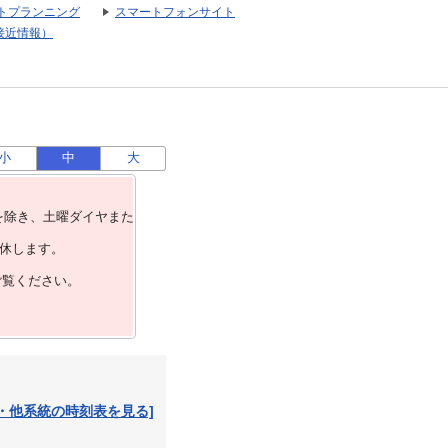
トプランニング
スマートフォンサイト
接近情報）
小
中
大
を除き、⼟曜ダイヤまた
運休します。
ご覧ください。
・他系統の時刻表を見る]