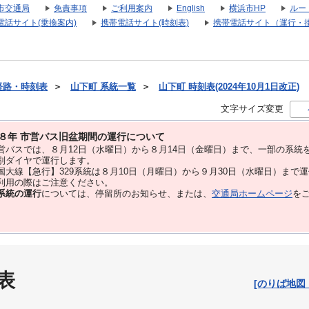
市交通局
免責事項
ご利用案内
English
横浜市HP
ルー
電話サイト(乗換案内)
携帯電話サイト(時刻表)
携帯電話サイト（運行・
経路・時刻表
＞
山下町 系統一覧
＞
山下町 時刻表(2024年10月1日改正)
文字サイズ変更
８年 市営バス旧盆期間の運行について
バスでは、８⽉12⽇（水曜日）から８⽉14⽇（金曜日）まで、⼀部の系統
別ダイヤで運⾏します。
大線【急行】329系統は８月10日（月曜日）から９月30日（水曜日）まで
用の際はご注意ください。
系統の運行
については、停留所のお知らせ、または、
交通局ホームページ
を
表
[のりば地図