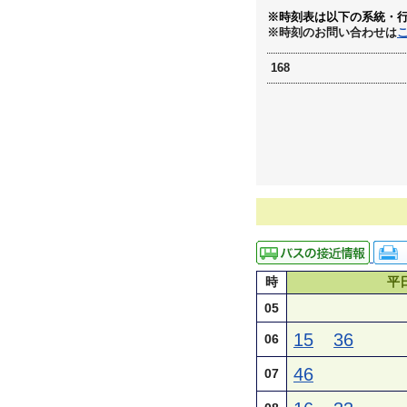
※時刻表は以下の系統・
※時刻のお問い合わせは
168
時
平
05
15
36
06
46
07