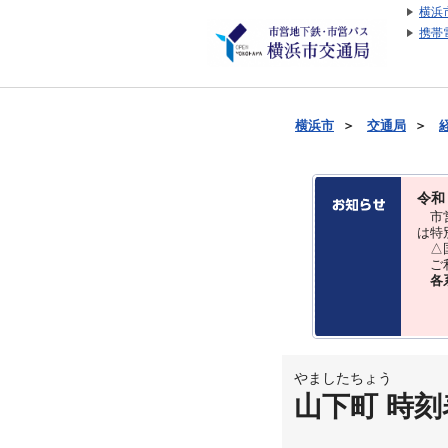
横浜
携帯
横浜市
＞
交通局
＞
令和
市営
は特
△国
ご利
各
やましたちょう
山下町 時刻