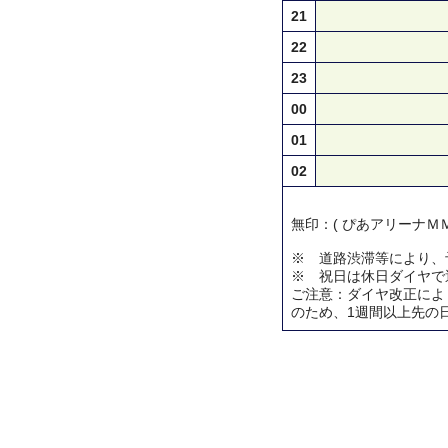
21
22
23
00
01
02
無印：( ぴあアリーナＭＭ
※ 道路渋滞等により、
※ 祝日は休日ダイヤで
ご注意：ダイヤ改正によ
のため、1週間以上先の