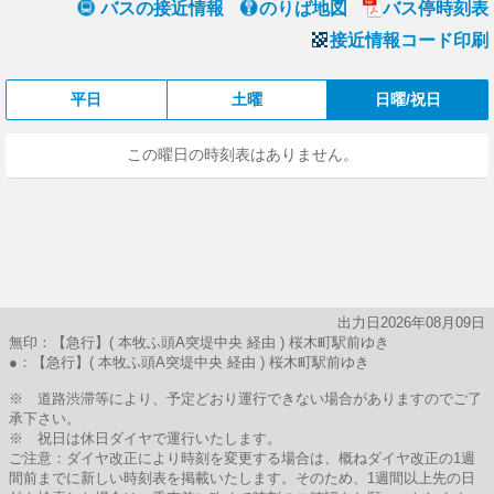
バスの接近情報
のりば地図
バス停時刻表
接近情報コード印刷
平日
土曜
日曜/祝日
この曜日の時刻表はありません。
出力日2026年08月09日
無印：【急行】( 本牧ふ頭A突堤中央 経由 ) 桜木町駅前ゆき
●：【急行】( 本牧ふ頭A突堤中央 経由 ) 桜木町駅前ゆき
※ 道路渋滞等により、予定どおり運行できない場合がありますのでご了
承下さい。
※ 祝日は休日ダイヤで運行いたします。
ご注意：ダイヤ改正により時刻を変更する場合は、概ねダイヤ改正の1週
間前までに新しい時刻表を掲載いたします。そのため、1週間以上先の日