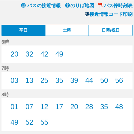
バスの接近情報
のりば地図
バス停時刻表
接近情報コード印刷
平日
土曜
日曜/祝日
6時
20
32
42
49
20分はつ
32分はつ
42分はつ
49分はつ
7時
03
13
25
35
39
44
50
56
3分はつ
13分はつ
25分はつ
35分はつ
39分はつ
44分はつ
50分はつ
56分
8時
01
07
12
17
20
28
35
48
1分はつ
7分はつ
12分はつ
17分はつ
20分はつ
28分はつ
35分はつ
48分
49
52
55
49分はつ
52分はつ
55分はつ