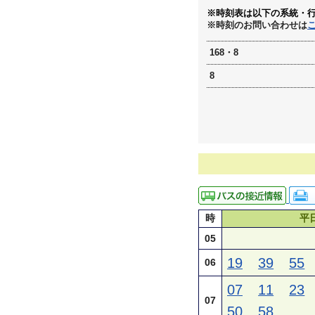
※時刻表は以下の系統・
※時刻のお問い合わせは
168・8
8
時
平
05
19
39
55
06
07
11
23
07
50
58