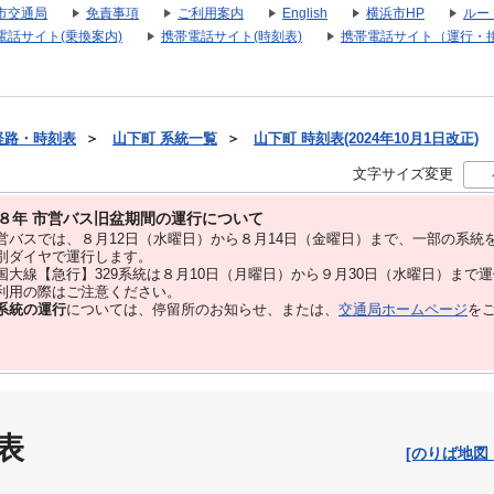
市交通局
免責事項
ご利用案内
English
横浜市HP
ルー
電話サイト(乗換案内)
携帯電話サイト(時刻表)
携帯電話サイト（運行・
経路・時刻表
＞
山下町 系統一覧
＞
山下町 時刻表(2024年10月1日改正)
文字サイズ変更
８年 市営バス旧盆期間の運行について
バスでは、８⽉12⽇（水曜日）から８⽉14⽇（金曜日）まで、⼀部の系統
別ダイヤで運⾏します。
大線【急行】329系統は８月10日（月曜日）から９月30日（水曜日）まで
用の際はご注意ください。
系統の運行
については、停留所のお知らせ、または、
交通局ホームページ
を
表
[のりば地図