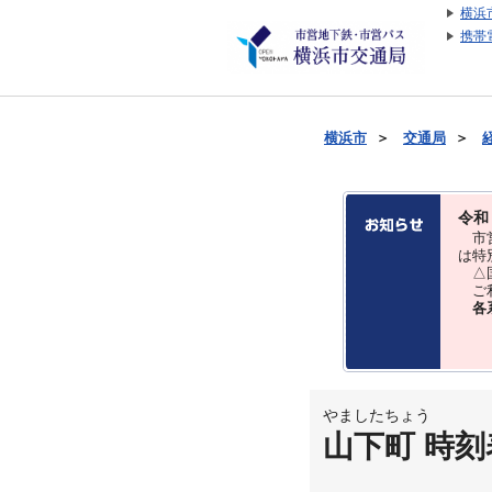
横浜
携帯
横浜市
＞
交通局
＞
令和
市営
は特
△国
ご利
各
やましたちょう
山下町 時刻