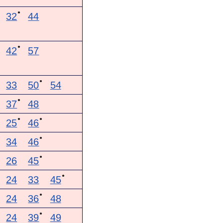
●
32
44
●
42
57
●
33
50
54
●
37
48
●
●
25
46
●
34
46
●
26
45
●
24
33
45
●
24
36
48
●
24
39
49