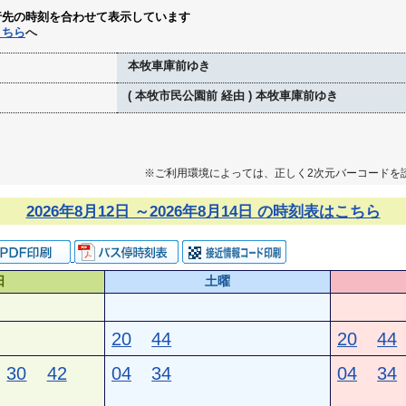
行先の時刻を合わせて表示しています
こちら
へ
本牧車庫前ゆき
( 本牧市民公園前 経由 ) 本牧車庫前ゆき
※ご利用環境によっては、正しく2次元バーコードを
2026年8月12日 ～2026年8月14日 の時刻表はこちら
日
土曜
20
44
20
44
30
42
04
34
04
34