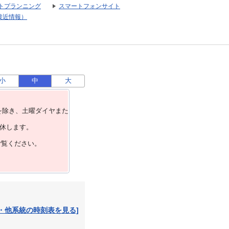
トプランニング
スマートフォンサイト
接近情報）
小
中
大
を除き、⼟曜ダイヤまた
運休します。
ご覧ください。
・他系統の時刻表を見る]