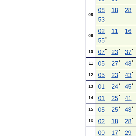
08
18
28
08
53
02
11
16
09
●
55
●
●
●
07
23
37
10
●
●
05
27
43
11
●
●
05
23
43
12
●
●
01
24
45
13
●
01
25
41
14
●
●
05
25
43
15
●
02
18
28
16
●
00
17
29