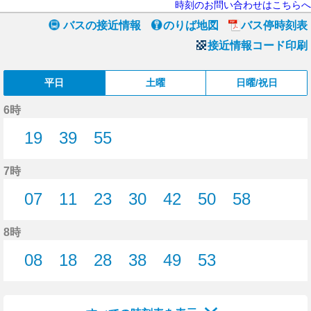
時刻のお問い合わせはこちらへ
バスの接近情報
のりば地図
バス停時刻表
接近情報コード印刷
平日
土曜
日曜/祝日
6時
19
39
55
19分はつ
39分はつ
55分はつ
7時
07
11
23
30
42
50
58
7分はつ
11分はつ
23分はつ
30分はつ
42分はつ
50分はつ
58分はつ
8時
08
18
28
38
49
53
8分はつ
18分はつ
28分はつ
38分はつ
49分はつ
53分はつ