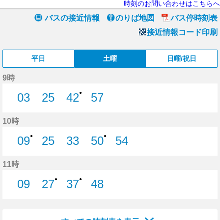
時刻のお問い合わせはこちらへ
バスの接近情報
のりば地図
バス停時刻表
接近情報コード印刷
平日
土曜
日曜/祝日
9時
●
03
25
42
57
3分はつ
25分はつ
42分はつ
57分はつ
10時
●
●
09
25
33
50
54
9分はつ
25分はつ
33分はつ
50分はつ
54分はつ
11時
●
●
09
27
37
48
9分はつ
27分はつ
37分はつ
48分はつ