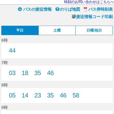
時刻のお問い合わせはこちらへ
バスの接近情報
のりば地図
バス停時刻表
接近情報コード印刷
平日
土曜
日曜/祝日
6時
44
44分はつ
7時
03
18
35
46
3分はつ
18分はつ
35分はつ
46分はつ
8時
05
14
23
35
46
58
5分はつ
14分はつ
23分はつ
35分はつ
46分はつ
58分はつ
9時