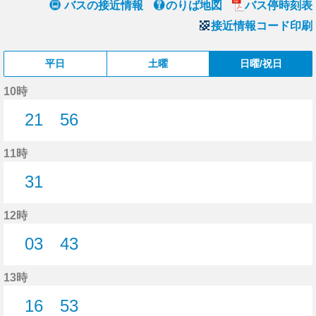
バスの接近情報
のりば地図
バス停時刻表
接近情報コード印刷
平日
土曜
日曜/祝日
10時
21
56
21分はつ
56分はつ
11時
31
31分はつ
12時
03
43
3分はつ
43分はつ
13時
16
53