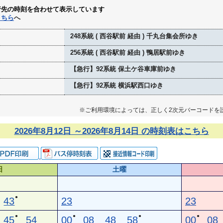
行先の時刻を合わせて表示しています
こちら
へ
248系統 ( 西谷駅前 経由 ) 千丸台集会所ゆき
256系統 ( 西谷駅前 経由 ) 鴨居駅前ゆき
【急行】92系統 保土ケ谷車庫前ゆき
【急行】92系統 横浜駅西口ゆき
※ご利用環境によっては、正しく2次元バーコードを
2026年8月12日 ～2026年8月14日 の時刻表はこちら
日
土曜
●
43
23
23
●
●
●
●
45
54
00
08
48
58
00
08