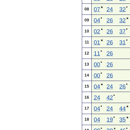
●
★
07
24
32
08
●
★
04
26
32
09
▲
●
02
26
37
10
●
★
01
26
31
11
●
11
26
12
●
00
26
13
●
00
26
14
●
★
04
24
26
15
●
24
42
16
●
★
04
24
44
17
●
★
04
19
35
18
●
▲
●