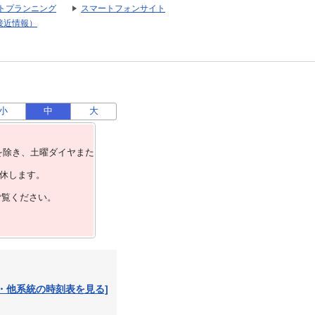
トプランニング
スマートフォンサイト
接近情報）
小
中
大
を除き、⼟曜ダイヤまた
運休します。
ご覧ください。
・他系統の時刻表を見る]