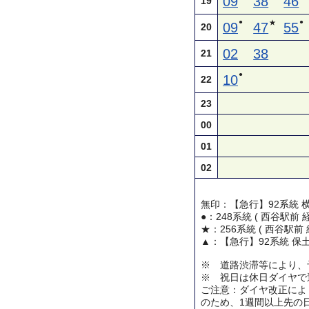
09
38
46
19
●
●
★
09
47
55
20
02
38
21
●
10
22
23
00
01
02
無印：【急行】92系統 
●：248系統 ( 西谷駅前
★：256系統 ( 西谷駅前
▲：【急行】92系統 保
※ 道路渋滞等により、
※ 祝日は休日ダイヤで
ご注意：ダイヤ改正によ
のため、1週間以上先の