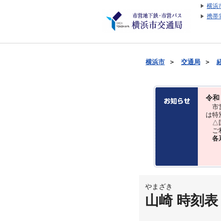
横浜
携帯
横浜市
＞
交通局
＞
令和
市営
は特
△国
ご利
各
やまざき
山崎 時刻表