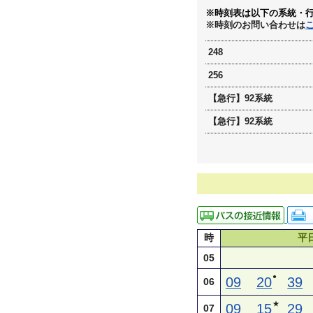
※時刻表は以下の系統・
※時刻のお問い合わせは
248
256
【急行】92系統
【急行】92系統
時
平
05
●
09
20
39
06
★
09
15
29
07