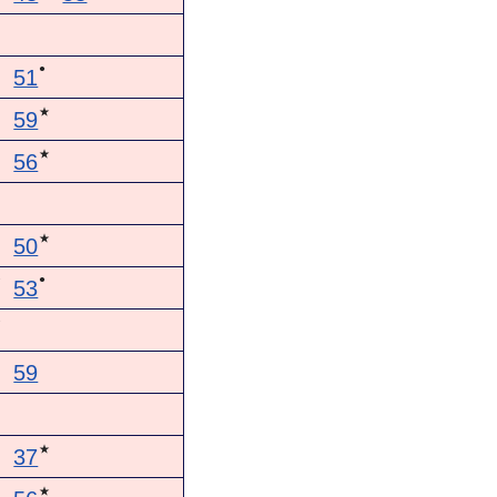
●
51
★
59
▲
★
56
★
50
●
★
53
★
59
▲
★
37
★