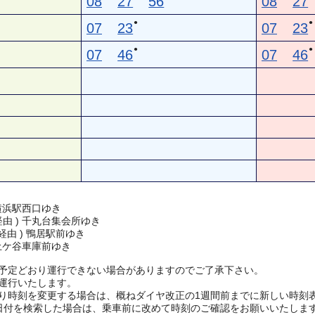
08
27
56
08
27
●
●
07
23
07
23
●
●
07
46
07
46
横浜駅西口ゆき
 経由 ) 千丸台集会所ゆき
 経由 ) 鴨居駅前ゆき
土ケ谷車庫前ゆき
予定どおり運行できない場合がありますのでご了承下さい。
運行いたします。
り時刻を変更する場合は、概ねダイヤ改正の1週間前までに新しい時刻
日付を検索した場合は、乗車前に改めて時刻のご確認をお願いいたしま