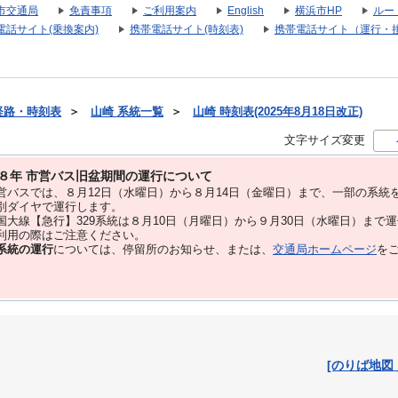
市交通局
免責事項
ご利用案内
English
横浜市HP
ルー
電話サイト(乗換案内)
携帯電話サイト(時刻表)
携帯電話サイト（運行・
経路・時刻表
＞
山崎 系統一覧
＞
山崎 時刻表(2025年8月18日改正)
文字サイズ変更
８年 市営バス旧盆期間の運行について
バスでは、８⽉12⽇（水曜日）から８⽉14⽇（金曜日）まで、⼀部の系統
別ダイヤで運⾏します。
大線【急行】329系統は８月10日（月曜日）から９月30日（水曜日）まで
用の際はご注意ください。
系統の運行
については、停留所のお知らせ、または、
交通局ホームページ
を
[のりば地図