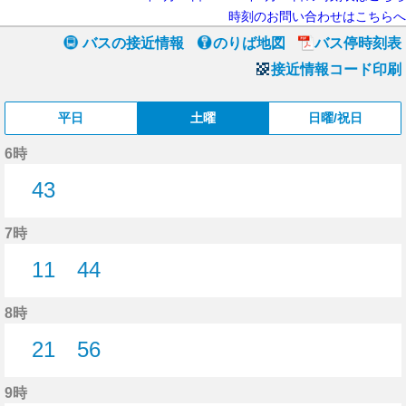
時刻のお問い合わせはこちらへ
バスの接近情報
のりば地図
バス停時刻表
接近情報コード印刷
平日
土曜
日曜/祝日
6時
43
43分はつ
7時
11
44
11分はつ
44分はつ
8時
21
56
21分はつ
56分はつ
9時