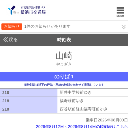
お知らせ
1件のお知らせがあります
戻る
時刻表
山崎
やまざき
やまざき
のりば 1
※時刻表は以下の行先・系統の時刻を合わせて表示しています
新井中学校前ゆき
新井中学校前ゆき
218
218
福寿荘前ゆき
福寿荘前ゆき
218
218
西谷駅前経由福寿荘前ゆき
西谷駅前経
218
218
乗車日2026年08月09日
2026年8月12日～2026年8月14日の時刻表はこちら