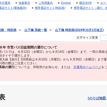
市交通局
免責事項
ご利用案内
English
横浜市HP
ルー
電話サイト(乗換案内)
携帯電話サイト(時刻表)
携帯電話サイト（運行・
経路・時刻表
＞
山下橋 系統一覧
＞
山下橋 時刻表(2024年10月1日改正)
文字サイズ変更
８年 市営バス旧盆期間の運行について
バスでは、８⽉12⽇（水曜日）から８⽉14⽇（金曜日）まで、⼀部の系統
別ダイヤで運⾏します。
大線【急行】329系統は８月10日（月曜日）から９月30日（水曜日）まで
用の際はご注意ください。
系統の運行
については、停留所のお知らせ、または、
交通局ホームページ
を
表
[のりば地図