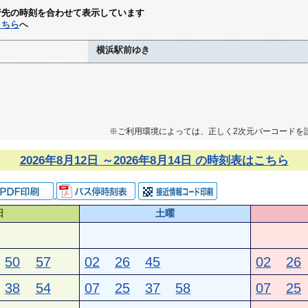
行先の時刻を合わせて表示しています
こちら
へ
横浜駅前ゆき
※ご利用環境によっては、正しく2次元バーコードを
2026年8月12日 ～2026年8月14日 の時刻表はこちら
日
土曜
50
57
02
26
45
02
26
38
54
07
25
37
58
07
25