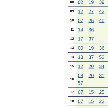
02
19
39
08
12
27
42
09
07
25
40
10
14
36
11
17
37
12
00
19
36
13
13
37
52
14
12
20
34
15
08
20
31
16
57
07
15
25
17
07
15
22
18