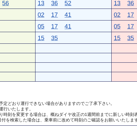
56
13
36
52
13
36
02
17
41
02
17
05
17
41
05
17
15
35
15
35
予定どおり運行できない場合がありますのでご了承下さい。
運行いたします。
り時刻を変更する場合は、概ねダイヤ改正の1週間前までに新しい時刻
日付を検索した場合は、乗車前に改めて時刻のご確認をお願いいたしま