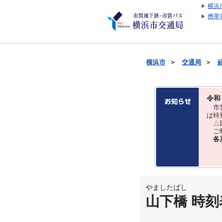
横浜
携帯
横浜市
＞
交通局
＞
令和
市営
は特
△国
ご利
各
やましたばし
山下橋 時刻