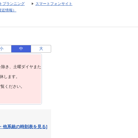
トプランニング
スマートフォンサイト
接近情報）
小
中
大
を除き、⼟曜ダイヤまた
運休します。
ご覧ください。
・他系統の時刻表を見る]