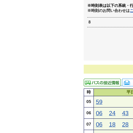
※時刻表は以下の系統・
※時刻のお問い合わせは
8
時
平
59
05
06
24
43
06
06
18
28
07